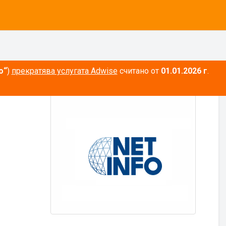
о“
)
прекратява услугата Adwise
считано от
01.01.2026 г
.