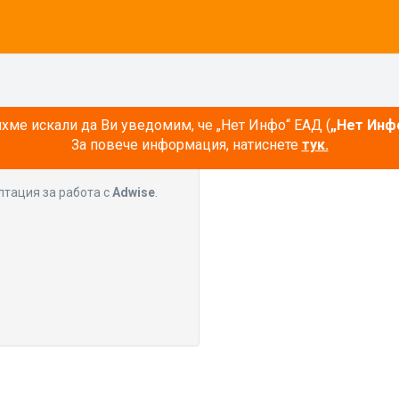
ме искали да Ви уведомим, че „Нет Инфо“ ЕАД (
„Нет Инф
За повече информация, натиснете
тук.
лтация за работа с
Adwise
.