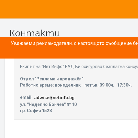
Контакти
Уважаеми рекламодатели, с настоящото съобщение бих
Eкипът на "Нет Инфо" ЕАД Ви осигурява безплатна консу
Отдел "Реклама и продажби"
Работно време: понеделник - петък, 09.00ч.- 17:30ч.
email:
ул. "Неделчо Бончев" № 10
гр. София 1528