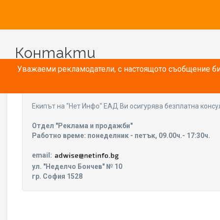
Контакти
Уважаеми рекламодатели, с настоящото съобщение бих
Eкипът на "Нет Инфо" ЕАД Ви осигурява безплатна консу
Отдел "Реклама и продажби"
Работно време: понеделник - петък, 09.00ч.- 17:30ч.
email:
ул. "Неделчо Бончев" № 10
гр. София 1528