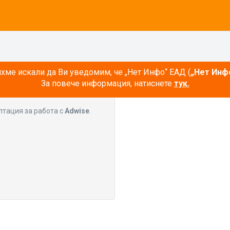
ме искали да Ви уведомим, че „Нет Инфо“ ЕАД (
„Нет Инф
За повече информация, натиснете
тук.
лтация за работа с
Adwise
.