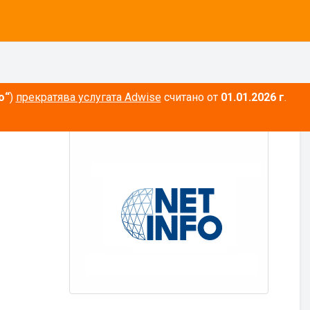
о“
)
прекратява услугата Adwise
считано от
01.01.2026 г
.