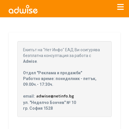
Уважаеми рекламодатели, с настоящото съобщение
бихме искали да Ви уведомим, че „Нет Инфо“ ЕАД (
„Нет
Eкипът на "Нет Инфо" ЕАД Ви осигурява
Инфо“
)
прекратява услугата Adwise
считано от
01.01.2026
безплатна консултация за работа с
г
.
Adwise
.
За повече информация, натиснете
тук.
Отдел "Реклама и продажби"
Работно време: понеделник - петък,
09.00ч.- 17:30ч.
email:
ул. "Неделчо Бончев" № 10
гр. София 1528