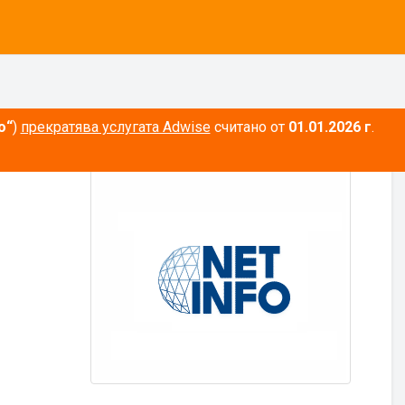
о“
)
прекратява услугата Adwise
считано от
01.01.2026 г
.