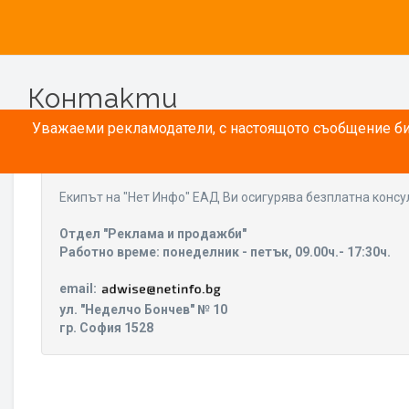
Контакти
Уважаеми рекламодатели, с настоящото съобщение бих
Eкипът на "Нет Инфо" ЕАД Ви осигурява безплатна консу
Отдел "Реклама и продажби"
Работно време: понеделник - петък, 09.00ч.- 17:30ч.
email:
ул. "Неделчо Бончев" № 10
гр. София 1528