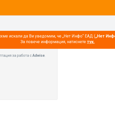
ме искали да Ви уведомим, че „Нет Инфо“ ЕАД (
„Нет Инф
За повече информация, натиснете
тук.
лтация за работа с
Adwise
.