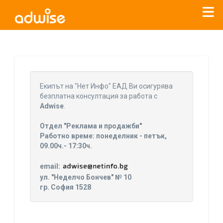
Уважаеми рекламодатели, с настоящото съобщение
бихме искали да Ви уведомим, че „Нет Инфо“ ЕАД (
„Нет
Eкипът на "Нет Инфо" ЕАД Ви осигурява
Инфо“
)
прекратява услугата Adwise
считано от
01.01.2026
безплатна консултация за работа с
г
.
Adwise
.
За повече информация, натиснете
тук.
Отдел "Реклама и продажби"
Работно време: понеделник - петък,
09.00ч.- 17:30ч.
email:
ул. "Неделчо Бончев" № 10
гр. София 1528