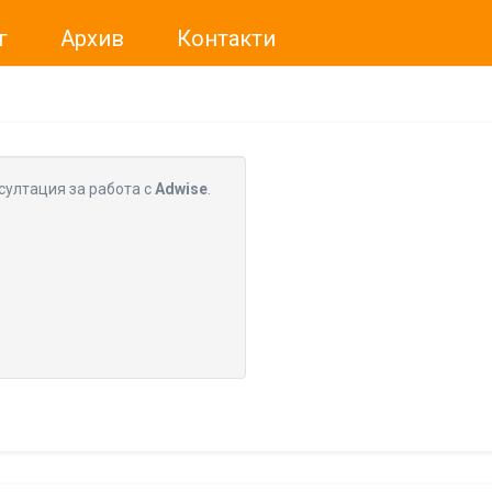
г
Архив
Контакти
ме искали да Ви уведомим, че „Нет Инфо“ ЕАД (
„Нет Инф
За повече информация, натиснете
тук.
султация за работа с
Adwise
.