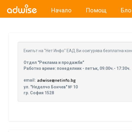
Начало
Помощ
Бло
Уважаеми рекламодатели, с настоящото съобщение бих
Eкипът на "Нет Инфо" ЕАД Ви осигурява безплатна кон
Отдел "Реклама и продажби"
Работно време: понеделник - петък, 09.00ч.- 17:30ч.
email:
ул. "Неделчо Бончев" № 10
гр. София 1528