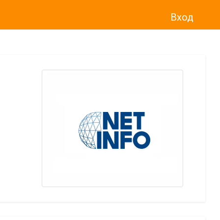
Вход
о“
)
прекратява услугата Adwise
считано от
01.01.2026 г
.