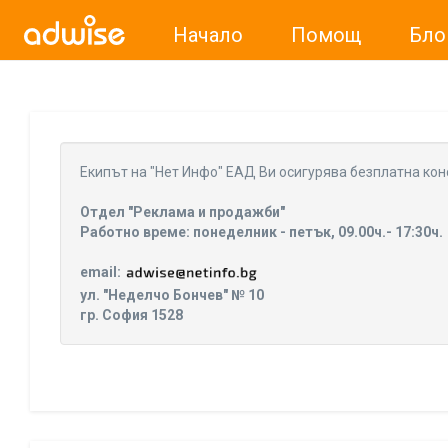
Начало
Помощ
Бло
Уважаеми рекламодатели, с настоящото съобщение бих
Eкипът на "Нет Инфо" ЕАД Ви осигурява безплатна кон
Отдел "Реклама и продажби"
Работно време: понеделник - петък, 09.00ч.- 17:30ч.
email:
ул. "Неделчо Бончев" № 10
гр. София 1528