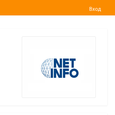
Вход
о“
)
прекратява услугата Adwise
считано от
01.01.2026 г
.