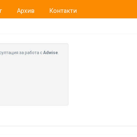
г
Архив
Контакти
ме искали да Ви уведомим, че „Нет Инфо“ ЕАД (
„Нет Инф
За повече информация, натиснете
тук.
султация за работа с
Adwise
.