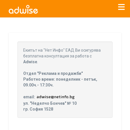
Уважаеми рекламодатели, с настоящото съобщение
бихме искали да Ви уведомим, че „Нет Инфо“ ЕАД (
„Нет
Eкипът на "Нет Инфо" ЕАД Ви осигурява
Инфо“
)
прекратява услугата Adwise
считано от
01.01.2026
безплатна консултация за работа с
г
.
Adwise
.
За повече информация, натиснете
тук.
Отдел "Реклама и продажби"
Работно време: понеделник - петък,
09.00ч.- 17:30ч.
email:
ул. "Неделчо Бончев" № 10
гр. София 1528