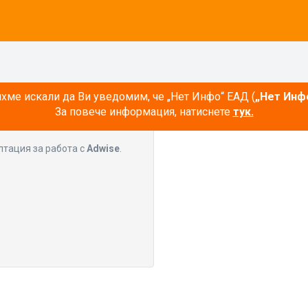
ме искали да Ви уведомим, че „Нет Инфо“ ЕАД (
„Нет Инф
За повече информация, натиснете
тук.
лтация за работа с
Adwise
.