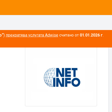
о“
)
прекратява услугата Adwise
считано от
01.01.2026 г
.