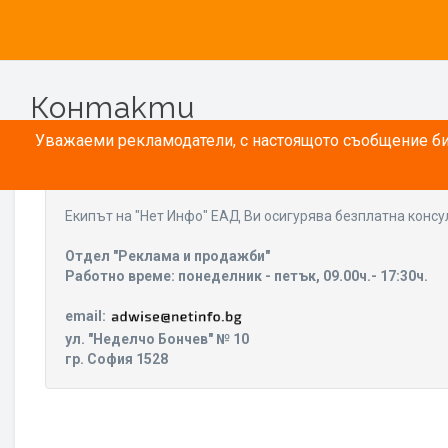
Контакти
Уважаеми рекламодатели, с настоящото съобщение бих
Eкипът на "Нет Инфо" ЕАД Ви осигурява безплатна консу
Отдел "Реклама и продажби"
Работно време: понеделник - петък, 09.00ч.- 17:30ч.
email:
ул. "Неделчо Бончев" № 10
гр. София 1528