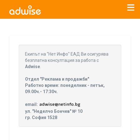
Уважаеми рекламодатели, с настоящото съобщение
бихме искали да Ви уведомим, че „Нет Инфо“ ЕАД (
„Нет
Eкипът на "Нет Инфо" ЕАД Ви осигурява
Инфо“
)
прекратява услугата Adwise
считано от
01.01.2026
безплатна консултация за работа с
г
.
Adwise
.
За повече информация, натиснете
тук.
Отдел "Реклама и продажби"
Работно време: понеделник - петък,
09.00ч.- 17:30ч.
email:
ул. "Неделчо Бончев" № 10
гр. София 1528