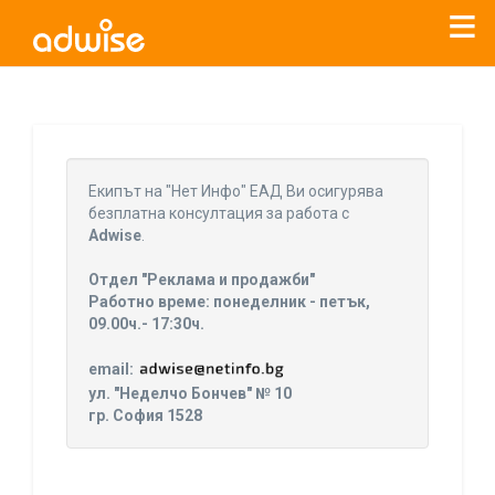
Уважаеми рекламодатели, с настоящото съобщение
бихме искали да Ви уведомим, че „Нет Инфо“ ЕАД (
„Нет
Eкипът на "Нет Инфо" ЕАД Ви осигурява
Инфо“
)
прекратява услугата Adwise
считано от
01.01.2026
безплатна консултация за работа с
г
.
Adwise
.
За повече информация, натиснете
тук.
Отдел "Реклама и продажби"
Работно време: понеделник - петък,
09.00ч.- 17:30ч.
email:
ул. "Неделчо Бончев" № 10
гр. София 1528