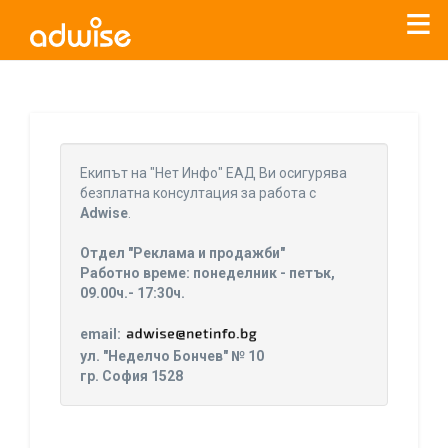
Уважаеми рекламодатели, с настоящото съобщение
бихме искали да Ви уведомим, че „Нет Инфо“ ЕАД (
„Нет
Eкипът на "Нет Инфо" ЕАД Ви осигурява
Инфо“
)
прекратява услугата Adwise
считано от
01.01.2026
безплатна консултация за работа с
г
.
Adwise
.
За повече информация, натиснете
тук.
Отдел "Реклама и продажби"
Работно време: понеделник - петък,
09.00ч.- 17:30ч.
email:
ул. "Неделчо Бончев" № 10
гр. София 1528