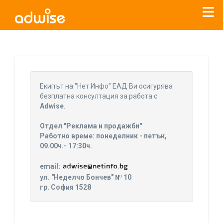
Уважаеми рекламодатели, с настоящото съобщение
бихме искали да Ви уведомим, че „Нет Инфо“ ЕАД (
„Нет
Eкипът на "Нет Инфо" ЕАД Ви осигурява
Инфо“
)
прекратява услугата Adwise
считано от
01.01.2026
безплатна консултация за работа с
г
.
Adwise
.
За повече информация, натиснете
тук.
Отдел "Реклама и продажби"
Работно време: понеделник - петък,
09.00ч.- 17:30ч.
email:
ул. "Неделчо Бончев" № 10
гр. София 1528