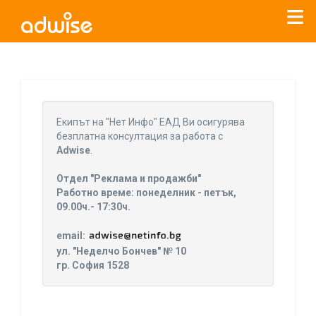
Уважаеми рекламодатели, с настоящото съобщение
бихме искали да Ви уведомим, че „Нет Инфо“ ЕАД (
„Нет
Eкипът на "Нет Инфо" ЕАД Ви осигурява
Инфо“
)
прекратява услугата Adwise
считано от
01.01.2026
безплатна консултация за работа с
г
.
Adwise
.
За повече информация, натиснете
тук.
Отдел "Реклама и продажби"
Работно време: понеделник - петък,
09.00ч.- 17:30ч.
email:
ул. "Неделчо Бончев" № 10
гр. София 1528