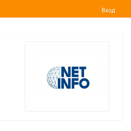
Вход
о“
)
прекратява услугата Adwise
считано от
01.01.2026 г
.