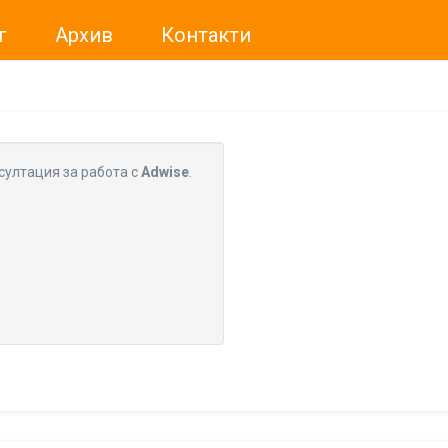
г
Архив
Контакти
ме искали да Ви уведомим, че „Нет Инфо“ ЕАД (
„Нет Инф
За повече информация, натиснете
тук.
султация за работа с
Adwise
.