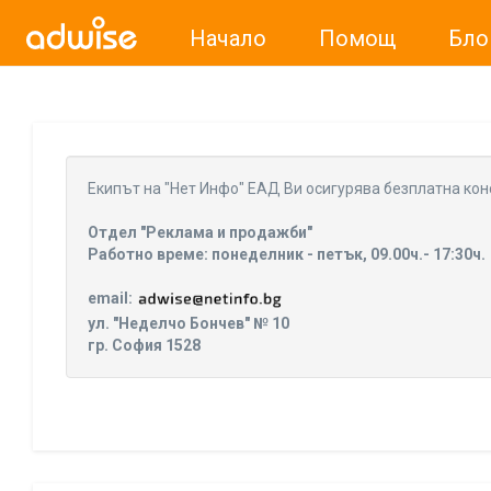
Начало
Помощ
Бло
Уважаеми рекламодатели, с настоящото съобщение бих
Eкипът на "Нет Инфо" ЕАД Ви осигурява безплатна кон
Отдел "Реклама и продажби"
Работно време: понеделник - петък, 09.00ч.- 17:30ч.
email:
ул. "Неделчо Бончев" № 10
гр. София 1528