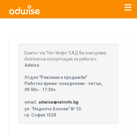
Уважаеми рекламодатели, с настоящото съобщение
бихме искали да Ви уведомим, че „Нет Инфо“ ЕАД (
„Нет
Eкипът на "Нет Инфо" ЕАД Ви осигурява
Инфо“
)
прекратява услугата Adwise
считано от
01.01.2026
безплатна консултация за работа с
г
.
Adwise
.
За повече информация, натиснете
тук.
Отдел "Реклама и продажби"
Работно време: понеделник - петък,
09.00ч.- 17:30ч.
email:
ул. "Неделчо Бончев" № 10
гр. София 1528