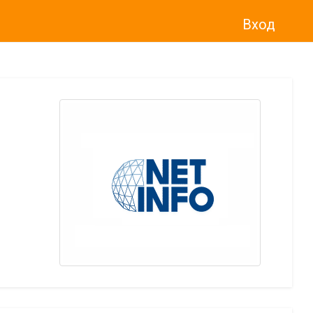
Вход
о“
)
прекратява услугата Adwise
считано от
01.01.2026 г
.