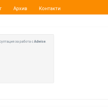
г
Архив
Контакти
ме искали да Ви уведомим, че „Нет Инфо“ ЕАД (
„Нет Инф
За повече информация, натиснете
тук.
султация за работа с
Adwise
.