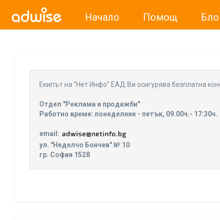
Начало
Помощ
Бло
Уважаеми рекламодатели, с настоящото съобщение бих
Eкипът на "Нет Инфо" ЕАД Ви осигурява безплатна кон
Отдел "Реклама и продажби"
Работно време: понеделник - петък, 09.00ч.- 17:30ч.
email:
ул. "Неделчо Бончев" № 10
гр. София 1528