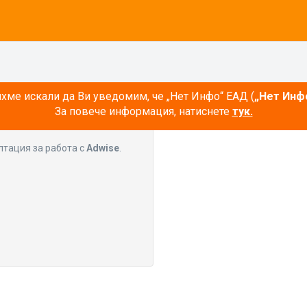
ме искали да Ви уведомим, че „Нет Инфо“ ЕАД (
„Нет Инф
За повече информация, натиснете
тук.
лтация за работа с
Adwise
.