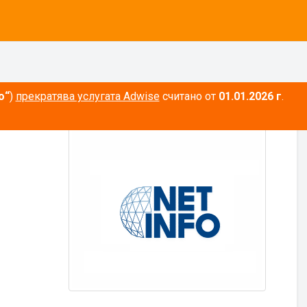
о“
)
прекратява услугата Adwise
считано от
01.01.2026 г
.