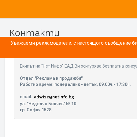
Контакти
Уважаеми рекламодатели, с настоящото съобщение бих
Eкипът на "Нет Инфо" ЕАД Ви осигурява безплатна консу
Отдел "Реклама и продажби"
Работно време: понеделник - петък, 09.00ч.- 17:30ч.
email:
ул. "Неделчо Бончев" № 10
гр. София 1528