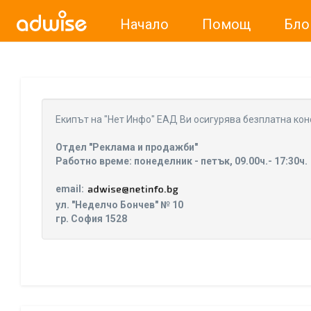
Начало
Помощ
Бло
Уважаеми рекламодатели, с настоящото съобщение бих
Eкипът на "Нет Инфо" ЕАД Ви осигурява безплатна кон
Отдел "Реклама и продажби"
Работно време: понеделник - петък, 09.00ч.- 17:30ч.
email:
ул. "Неделчо Бончев" № 10
гр. София 1528