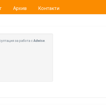
г
Архив
Контакти
ме искали да Ви уведомим, че „Нет Инфо“ ЕАД (
„Нет Инф
За повече информация, натиснете
тук.
султация за работа с
Adwise
.