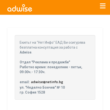
Уважаеми рекламодатели, с настоящото съобщение
бихме искали да Ви уведомим, че „Нет Инфо“ ЕАД (
„Нет
Eкипът на "Нет Инфо" ЕАД Ви осигурява
Инфо“
)
прекратява услугата Adwise
считано от
01.01.2026
безплатна консултация за работа с
г
.
Adwise
.
За повече информация, натиснете
тук.
Отдел "Реклама и продажби"
Работно време: понеделник - петък,
09.00ч.- 17:30ч.
email:
ул. "Неделчо Бончев" № 10
гр. София 1528