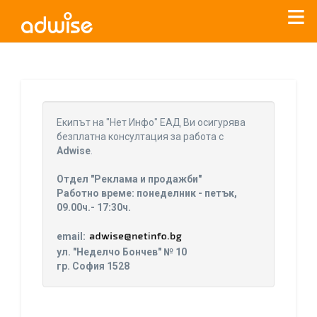
Уважаеми рекламодатели, с настоящото съобщение
бихме искали да Ви уведомим, че „Нет Инфо“ ЕАД (
„Нет
Eкипът на "Нет Инфо" ЕАД Ви осигурява
Инфо“
)
прекратява услугата Adwise
считано от
01.01.2026
безплатна консултация за работа с
г
.
Adwise
.
За повече информация, натиснете
тук.
Отдел "Реклама и продажби"
Работно време: понеделник - петък,
09.00ч.- 17:30ч.
email:
ул. "Неделчо Бончев" № 10
гр. София 1528