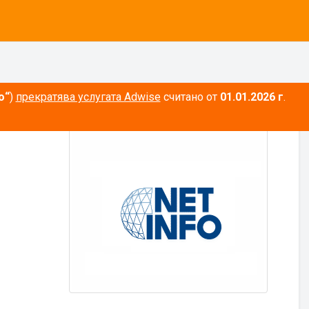
о“
)
прекратява услугата Adwise
считано от
01.01.2026 г
.