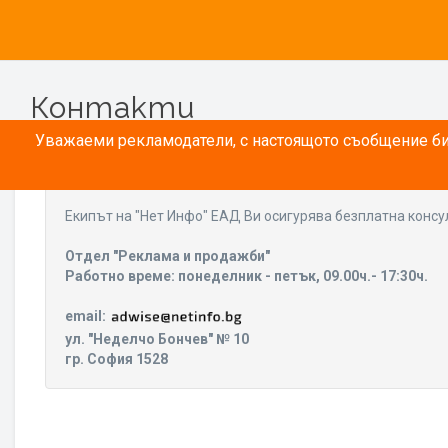
Контакти
Уважаеми рекламодатели, с настоящото съобщение бих
Eкипът на "Нет Инфо" ЕАД Ви осигурява безплатна консу
Отдел "Реклама и продажби"
Работно време: понеделник - петък, 09.00ч.- 17:30ч.
email:
ул. "Неделчо Бончев" № 10
гр. София 1528