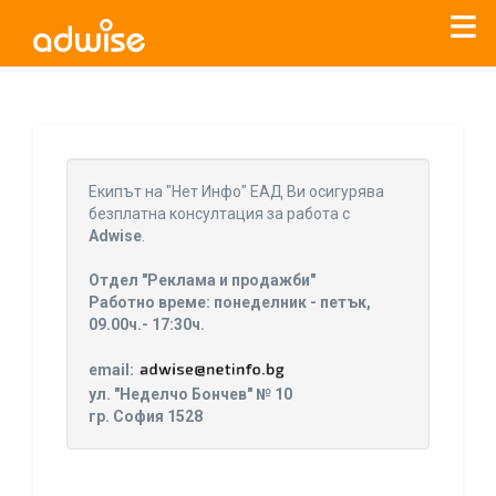
Уважаеми рекламодатели, с настоящото съобщение
бихме искали да Ви уведомим, че „Нет Инфо“ ЕАД (
„Нет
Eкипът на "Нет Инфо" ЕАД Ви осигурява
Инфо“
)
прекратява услугата Adwise
считано от
01.01.2026
безплатна консултация за работа с
г
.
Adwise
.
За повече информация, натиснете
тук.
Отдел "Реклама и продажби"
Работно време: понеделник - петък,
09.00ч.- 17:30ч.
email:
ул. "Неделчо Бончев" № 10
гр. София 1528