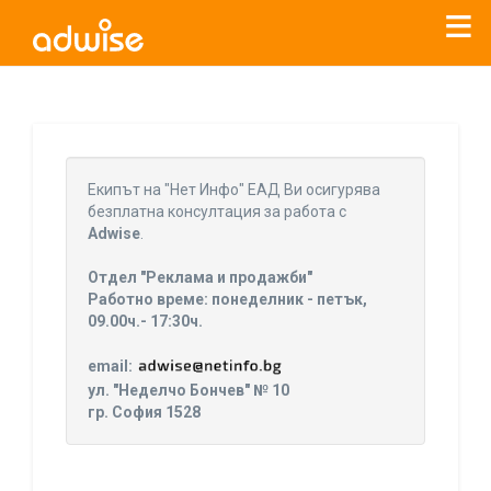
Уважаеми рекламодатели, с настоящото съобщение
бихме искали да Ви уведомим, че „Нет Инфо“ ЕАД (
„Нет
Eкипът на "Нет Инфо" ЕАД Ви осигурява
Инфо“
)
прекратява услугата Adwise
считано от
01.01.2026
безплатна консултация за работа с
г
.
Adwise
.
За повече информация, натиснете
тук.
Отдел "Реклама и продажби"
Работно време: понеделник - петък,
09.00ч.- 17:30ч.
email:
ул. "Неделчо Бончев" № 10
гр. София 1528