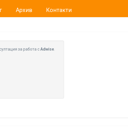
г
Архив
Контакти
ме искали да Ви уведомим, че „Нет Инфо“ ЕАД (
„Нет Инф
За повече информация, натиснете
тук.
султация за работа с
Adwise
.