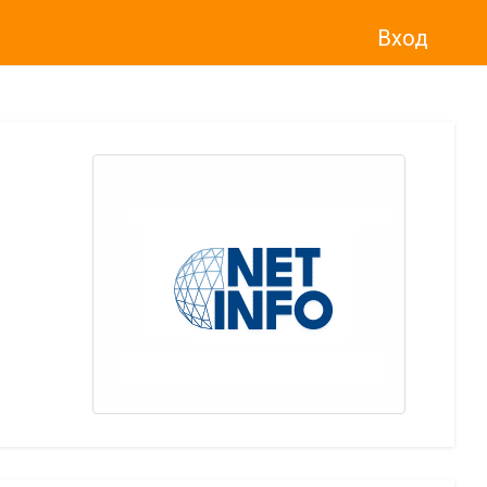
Вход
о“
)
прекратява услугата Adwise
считано от
01.01.2026 г
.