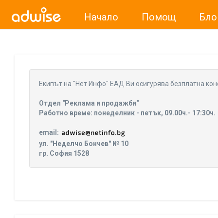
Начало
Помощ
Бло
Уважаеми рекламодатели, с настоящото съобщение бих
Eкипът на "Нет Инфо" ЕАД Ви осигурява безплатна кон
Отдел "Реклама и продажби"
Работно време: понеделник - петък, 09.00ч.- 17:30ч.
email:
ул. "Неделчо Бончев" № 10
гр. София 1528