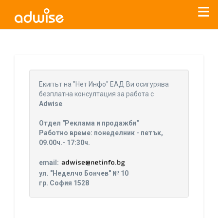
Уважаеми рекламодатели, с настоящото съобщение
бихме искали да Ви уведомим, че „Нет Инфо“ ЕАД (
„Нет
Eкипът на "Нет Инфо" ЕАД Ви осигурява
Инфо“
)
прекратява услугата Adwise
считано от
01.01.2026
безплатна консултация за работа с
г
.
Adwise
.
За повече информация, натиснете
тук.
Отдел "Реклама и продажби"
Работно време: понеделник - петък,
09.00ч.- 17:30ч.
email:
ул. "Неделчо Бончев" № 10
гр. София 1528