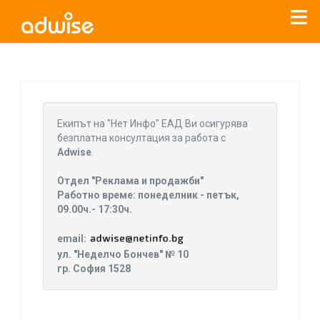
Уважаеми рекламодатели, с настоящото съобщение
бихме искали да Ви уведомим, че „Нет Инфо“ ЕАД (
„Нет
Eкипът на "Нет Инфо" ЕАД Ви осигурява
Инфо“
)
прекратява услугата Adwise
считано от
01.01.2026
безплатна консултация за работа с
г
.
Adwise
.
За повече информация, натиснете
тук.
Отдел "Реклама и продажби"
Работно време: понеделник - петък,
09.00ч.- 17:30ч.
email:
ул. "Неделчо Бончев" № 10
гр. София 1528