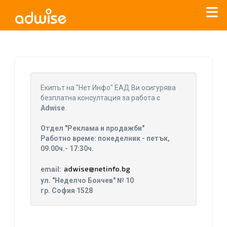
Уважаеми рекламодатели, с настоящото съобщение
бихме искали да Ви уведомим, че „Нет Инфо“ ЕАД (
„Нет
Eкипът на "Нет Инфо" ЕАД Ви осигурява
Инфо“
)
прекратява услугата Adwise
считано от
01.01.2026
безплатна консултация за работа с
г
.
Adwise
.
За повече информация, натиснете
тук.
Отдел "Реклама и продажби"
Работно време: понеделник - петък,
09.00ч.- 17:30ч.
email:
ул. "Неделчо Бончев" № 10
гр. София 1528