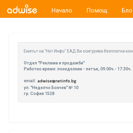
Начало
Помощ
Бло
Уважаеми рекламодатели, с настоящото съобщение бих
Eкипът на "Нет Инфо" ЕАД Ви осигурява безплатна кон
Отдел "Реклама и продажби"
Работно време: понеделник - петък, 09.00ч.- 17:30ч.
email:
ул. "Неделчо Бончев" № 10
гр. София 1528