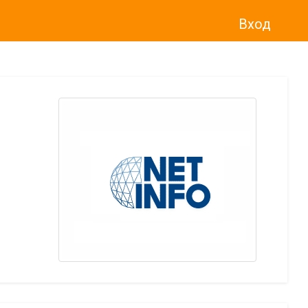
Вход
о“
)
прекратява услугата Adwise
считано от
01.01.2026 г
.