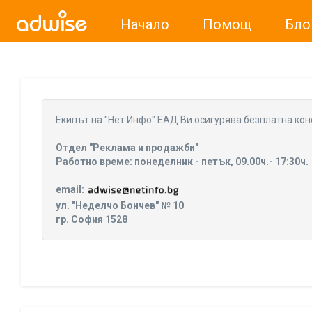
Начало
Помощ
Бло
Уважаеми рекламодатели, с настоящото съобщение бих
Eкипът на "Нет Инфо" ЕАД Ви осигурява безплатна кон
Отдел "Реклама и продажби"
Работно време: понеделник - петък, 09.00ч.- 17:30ч.
email:
ул. "Неделчо Бончев" № 10
гр. София 1528