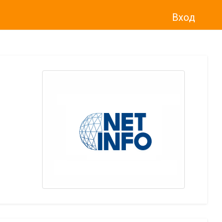
Вход
о“
)
прекратява услугата Adwise
считано от
01.01.2026 г
.