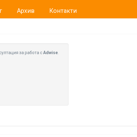
г
Архив
Контакти
ме искали да Ви уведомим, че „Нет Инфо“ ЕАД (
„Нет Инф
За повече информация, натиснете
тук.
султация за работа с
Adwise
.