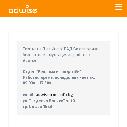
Уважаеми рекламодатели, с настоящото съобщение
бихме искали да Ви уведомим, че „Нет Инфо“ ЕАД (
„Нет
Eкипът на "Нет Инфо" ЕАД Ви осигурява
Инфо“
)
прекратява услугата Adwise
считано от
01.01.2026
безплатна консултация за работа с
г
.
Adwise
.
За повече информация, натиснете
тук.
Отдел "Реклама и продажби"
Работно време: понеделник - петък,
09.00ч.- 17:30ч.
email:
ул. "Неделчо Бончев" № 10
гр. София 1528