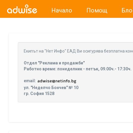
Начало
Помощ
Бло
Уважаеми рекламодатели, с настоящото съобщение бих
Eкипът на "Нет Инфо" ЕАД Ви осигурява безплатна кон
Отдел "Реклама и продажби"
Работно време: понеделник - петък, 09.00ч.- 17:30ч.
email:
ул. "Неделчо Бончев" № 10
гр. София 1528