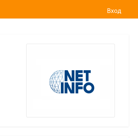
Вход
о“
)
прекратява услугата Adwise
считано от
01.01.2026 г
.