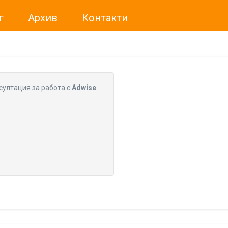
г
Архив
Контакти
ме искали да Ви уведомим, че „Нет Инфо“ ЕАД (
„Нет Инф
За повече информация, натиснете
тук.
султация за работа с
Adwise
.