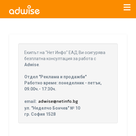
Уважаеми рекламодатели, с настоящото съобщение
бихме искали да Ви уведомим, че „Нет Инфо“ ЕАД (
„Нет
Eкипът на "Нет Инфо" ЕАД Ви осигурява
Инфо“
)
прекратява услугата Adwise
считано от
01.01.2026
безплатна консултация за работа с
г
.
Adwise
.
За повече информация, натиснете
тук.
Отдел "Реклама и продажби"
Работно време: понеделник - петък,
09.00ч.- 17:30ч.
email:
ул. "Неделчо Бончев" № 10
гр. София 1528