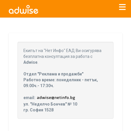
Уважаеми рекламодатели, с настоящото съобщение
бихме искали да Ви уведомим, че „Нет Инфо“ ЕАД (
„Нет
Eкипът на "Нет Инфо" ЕАД Ви осигурява
Инфо“
)
прекратява услугата Adwise
считано от
01.01.2026
безплатна консултация за работа с
г
.
Adwise
.
За повече информация, натиснете
тук.
Отдел "Реклама и продажби"
Работно време: понеделник - петък,
09.00ч.- 17:30ч.
email:
ул. "Неделчо Бончев" № 10
гр. София 1528