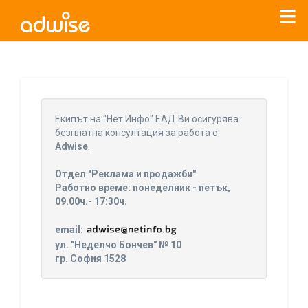
Уважаеми рекламодатели, с настоящото съобщение
бихме искали да Ви уведомим, че „Нет Инфо“ ЕАД (
„Нет
Eкипът на "Нет Инфо" ЕАД Ви осигурява
Инфо“
)
прекратява услугата Adwise
считано от
01.01.2026
безплатна консултация за работа с
г
.
Adwise
.
За повече информация, натиснете
тук.
Отдел "Реклама и продажби"
Работно време: понеделник - петък,
09.00ч.- 17:30ч.
email:
ул. "Неделчо Бончев" № 10
гр. София 1528