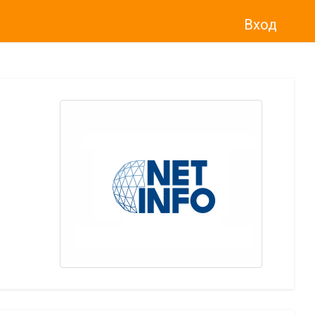
Вход
о“
)
прекратява услугата Adwise
считано от
01.01.2026 г
.