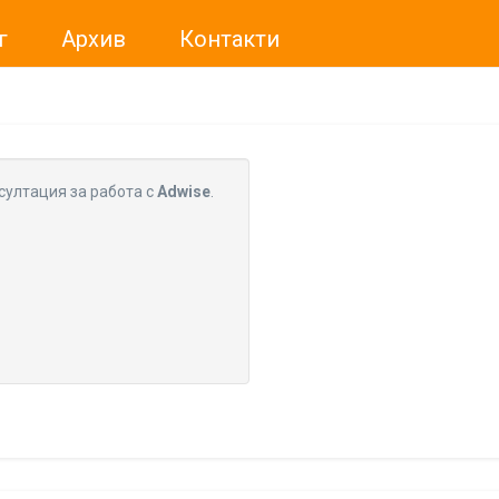
г
Архив
Контакти
ме искали да Ви уведомим, че „Нет Инфо“ ЕАД (
„Нет Инф
За повече информация, натиснете
тук.
султация за работа с
Adwise
.