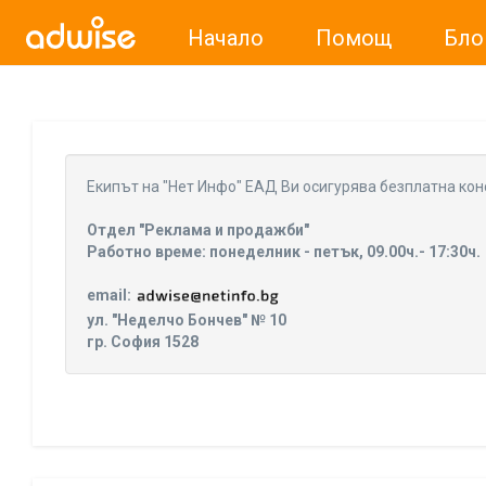
Начало
Помощ
Бло
Уважаеми рекламодатели, с настоящото съобщение бих
Eкипът на "Нет Инфо" ЕАД Ви осигурява безплатна кон
Отдел "Реклама и продажби"
Работно време: понеделник - петък, 09.00ч.- 17:30ч.
email:
ул. "Неделчо Бончев" № 10
гр. София 1528