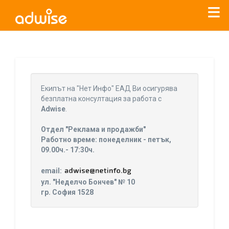
Уважаеми рекламодатели, с настоящото съобщение
бихме искали да Ви уведомим, че „Нет Инфо“ ЕАД (
„Нет
Eкипът на "Нет Инфо" ЕАД Ви осигурява
Инфо“
)
прекратява услугата Adwise
считано от
01.01.2026
безплатна консултация за работа с
г
.
Adwise
.
За повече информация, натиснете
тук.
Отдел "Реклама и продажби"
Работно време: понеделник - петък,
09.00ч.- 17:30ч.
email:
ул. "Неделчо Бончев" № 10
гр. София 1528