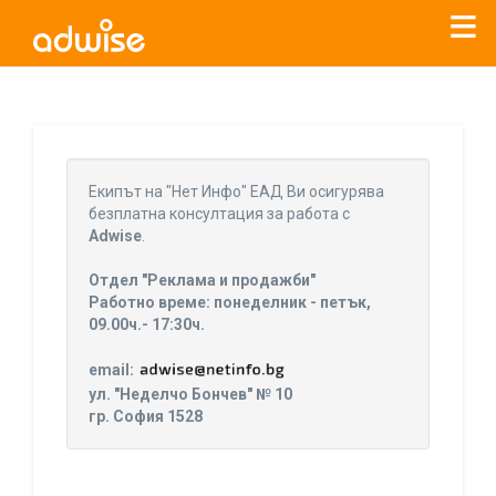
Уважаеми рекламодатели, с настоящото съобщение
бихме искали да Ви уведомим, че „Нет Инфо“ ЕАД (
„Нет
Eкипът на "Нет Инфо" ЕАД Ви осигурява
Инфо“
)
прекратява услугата Adwise
считано от
01.01.2026
безплатна консултация за работа с
г
.
Adwise
.
За повече информация, натиснете
тук.
Отдел "Реклама и продажби"
Работно време: понеделник - петък,
09.00ч.- 17:30ч.
email:
ул. "Неделчо Бончев" № 10
гр. София 1528