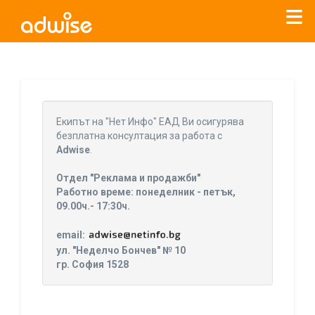
Уважаеми рекламодатели, с настоящото съобщение
бихме искали да Ви уведомим, че „Нет Инфо“ ЕАД (
„Нет
Eкипът на "Нет Инфо" ЕАД Ви осигурява
Инфо“
)
прекратява услугата Adwise
считано от
01.01.2026
безплатна консултация за работа с
г
.
Adwise
.
За повече информация, натиснете
тук.
Отдел "Реклама и продажби"
Работно време: понеделник - петък,
09.00ч.- 17:30ч.
email:
ул. "Неделчо Бончев" № 10
гр. София 1528