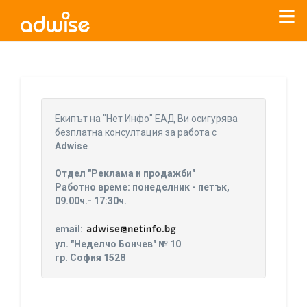
Уважаеми рекламодатели, с настоящото съобщение
бихме искали да Ви уведомим, че „Нет Инфо“ ЕАД (
„Нет
Eкипът на "Нет Инфо" ЕАД Ви осигурява
Инфо“
)
прекратява услугата Adwise
считано от
01.01.2026
безплатна консултация за работа с
г
.
Adwise
.
За повече информация, натиснете
тук.
Отдел "Реклама и продажби"
Работно време: понеделник - петък,
09.00ч.- 17:30ч.
email:
ул. "Неделчо Бончев" № 10
гр. София 1528