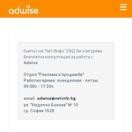
Уважаеми рекламодатели, с настоящото съобщение
бихме искали да Ви уведомим, че „Нет Инфо“ ЕАД (
„Нет
Eкипът на "Нет Инфо" ЕАД Ви осигурява
Инфо“
)
прекратява услугата Adwise
считано от
01.01.2026
безплатна консултация за работа с
г
.
Adwise
.
За повече информация, натиснете
тук.
Отдел "Реклама и продажби"
Работно време: понеделник - петък,
09.00ч.- 17:30ч.
email:
ул. "Неделчо Бончев" № 10
гр. София 1528