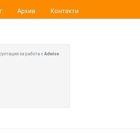
г
Архив
Контакти
ме искали да Ви уведомим, че „Нет Инфо“ ЕАД (
„Нет Инф
За повече информация, натиснете
тук.
султация за работа с
Adwise
.