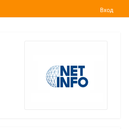
Вход
о“
)
прекратява услугата Adwise
считано от
01.01.2026 г
.