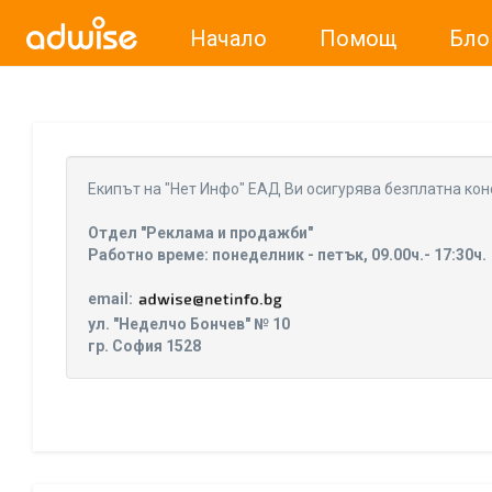
Начало
Помощ
Бло
Уважаеми рекламодатели, с настоящото съобщение бих
Eкипът на "Нет Инфо" ЕАД Ви осигурява безплатна кон
Отдел "Реклама и продажби"
Работно време: понеделник - петък, 09.00ч.- 17:30ч.
email:
ул. "Неделчо Бончев" № 10
гр. София 1528