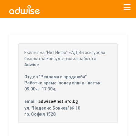
Уважаеми рекламодатели, с настоящото съобщение
бихме искали да Ви уведомим, че „Нет Инфо“ ЕАД (
„Нет
Eкипът на "Нет Инфо" ЕАД Ви осигурява
Инфо“
)
прекратява услугата Adwise
считано от
01.01.2026
безплатна консултация за работа с
г
.
Adwise
.
За повече информация, натиснете
тук.
Отдел "Реклама и продажби"
Работно време: понеделник - петък,
09.00ч.- 17:30ч.
email:
ул. "Неделчо Бончев" № 10
гр. София 1528