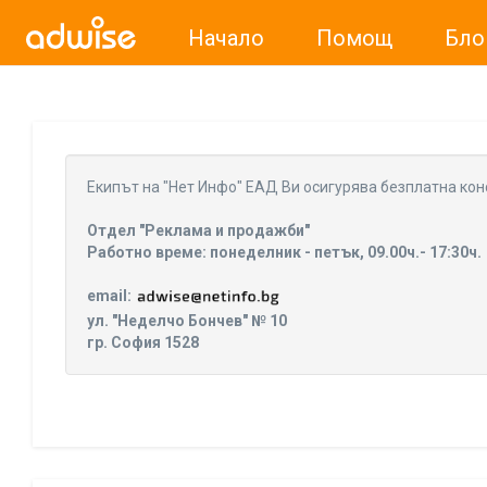
Начало
Помощ
Бло
Уважаеми рекламодатели, с настоящото съобщение бих
Eкипът на "Нет Инфо" ЕАД Ви осигурява безплатна кон
Отдел "Реклама и продажби"
Работно време: понеделник - петък, 09.00ч.- 17:30ч.
email:
ул. "Неделчо Бончев" № 10
гр. София 1528