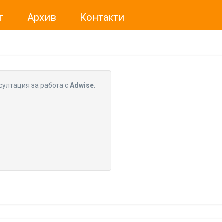
г
Архив
Контакти
ме искали да Ви уведомим, че „Нет Инфо“ ЕАД (
„Нет Инф
За повече информация, натиснете
тук.
султация за работа с
Adwise
.