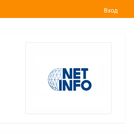
Вход
о“
)
прекратява услугата Adwise
считано от
01.01.2026 г
.