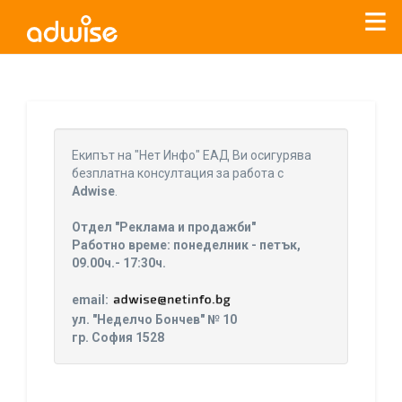
Уважаеми рекламодатели, с настоящото съобщение
бихме искали да Ви уведомим, че „Нет Инфо“ ЕАД (
„Нет
Eкипът на "Нет Инфо" ЕАД Ви осигурява
Инфо“
)
прекратява услугата Adwise
считано от
01.01.2026
безплатна консултация за работа с
г
.
Adwise
.
За повече информация, натиснете
тук.
Отдел "Реклама и продажби"
Работно време: понеделник - петък,
09.00ч.- 17:30ч.
email:
ул. "Неделчо Бончев" № 10
гр. София 1528