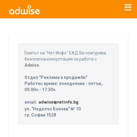
Уважаеми рекламодатели, с настоящото съобщение
бихме искали да Ви уведомим, че „Нет Инфо“ ЕАД (
„Нет
Eкипът на "Нет Инфо" ЕАД Ви осигурява
Инфо“
)
прекратява услугата Adwise
считано от
01.01.2026
безплатна консултация за работа с
г
.
Adwise
.
За повече информация, натиснете
тук.
Отдел "Реклама и продажби"
Работно време: понеделник - петък,
09.00ч.- 17:30ч.
email:
ул. "Неделчо Бончев" № 10
гр. София 1528