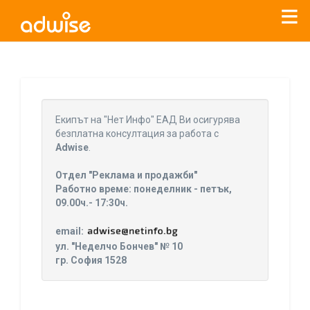
Уважаеми рекламодатели, с настоящото съобщение
бихме искали да Ви уведомим, че „Нет Инфо“ ЕАД (
„Нет
Eкипът на "Нет Инфо" ЕАД Ви осигурява
Инфо“
)
прекратява услугата Adwise
считано от
01.01.2026
безплатна консултация за работа с
г
.
Adwise
.
За повече информация, натиснете
тук.
Отдел "Реклама и продажби"
Работно време: понеделник - петък,
09.00ч.- 17:30ч.
email:
ул. "Неделчо Бончев" № 10
гр. София 1528