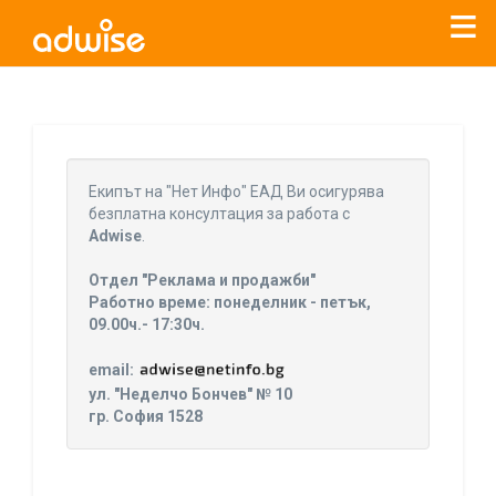
Уважаеми рекламодатели, с настоящото съобщение
бихме искали да Ви уведомим, че „Нет Инфо“ ЕАД (
„Нет
Eкипът на "Нет Инфо" ЕАД Ви осигурява
Инфо“
)
прекратява услугата Adwise
считано от
01.01.2026
безплатна консултация за работа с
г
.
Adwise
.
За повече информация, натиснете
тук.
Отдел "Реклама и продажби"
Работно време: понеделник - петък,
09.00ч.- 17:30ч.
email:
ул. "Неделчо Бончев" № 10
гр. София 1528