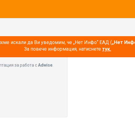
ме искали да Ви уведомим, че „Нет Инфо“ ЕАД (
„Нет Инф
За повече информация, натиснете
тук.
лтация за работа с
Adwise
.