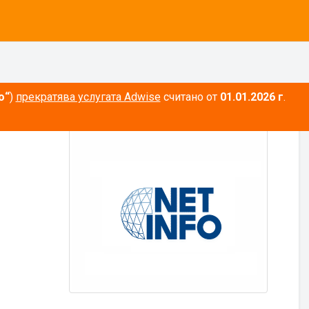
о“
)
прекратява услугата Adwise
считано от
01.01.2026 г
.