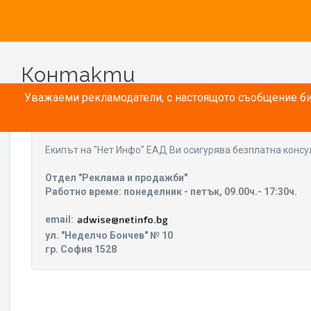
Контакти
Уважаеми рекламодатели, с настоящото съобщение бих
Eкипът на "Нет Инфо" ЕАД Ви осигурява безплатна консу
Отдел "Реклама и продажби"
Работно време: понеделник - петък, 09.00ч.- 17:30ч.
email:
ул. "Неделчо Бончев" № 10
гр. София 1528