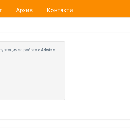
г
Архив
Контакти
ме искали да Ви уведомим, че „Нет Инфо“ ЕАД (
„Нет Инф
За повече информация, натиснете
тук.
султация за работа с
Adwise
.