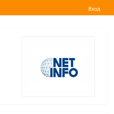
Вход
о“
)
прекратява услугата Adwise
считано от
01.01.2026 г
.