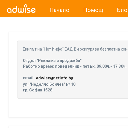
Начало
Помощ
Бло
Уважаеми рекламодатели, с настоящото съобщение бих
Eкипът на "Нет Инфо" ЕАД Ви осигурява безплатна кон
Отдел "Реклама и продажби"
Работно време: понеделник - петък, 09.00ч.- 17:30ч.
email:
ул. "Неделчо Бончев" № 10
гр. София 1528